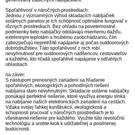
Spoľahlivosť v náročných prostrediach:
Jednou z významných výhod skladacích nabíjačiek
solárnych panelov je ich schopnosť optimálne fungovať v
rôznych prostrediach. Bez ohľadu na poveternostné
podmienky tieto nabíjačky odolávajú miernemu dažďu,
extrémnym teplotám a hrubému zaobchádzaniu, čím
zabezpečujú nepretržité napájanie aj počas outdoorových
dobrodružstiev. Táto spoľahlivosť z nich robí
nevyhnutnosť pre outdoorových nadšencov, cestovateľov
a každého, kto hľadá spoľahlivé napájanie v odľahlých
oblastiach.
na záver:
S nástupom prenosných zariadení sa hľadanie
spoľahlivých, ekologických a pohodlných riešení
nabíjania stalo nevyhnutným. Skladacie solárne nabíjačky
ponúkajú perfektné riešenie, ktoré využíva energiu slnka
na nabíjanie našich elektronických zariadení na cestách.
Vďaka svojej ľahkej konštrukcii, ekologickosti a
schopnosti pracovať v náročných prostrediach je to
všestranné riešenie pre každého. Využite túto revolučnú
technológiu a urobte krok k udržateľnej a posilnenej
budúcnosti.