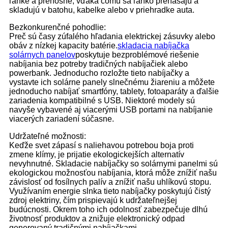
ľahké a prenosné, vďaka čomu sa ľahko prenášajú a
skladujú v batohu, kabelke alebo v priehradke auta.
Bezkonkurenčné pohodlie:
Preč sú časy zúfalého hľadania elektrickej zásuvky alebo
obáv z nízkej kapacity batérie.
skladacia nabíjačka
solárnych panelov
poskytuje bezproblémové riešenie
nabíjania bez potreby tradičných nabíjačiek alebo
powerbank. Jednoducho rozložte tieto nabíjačky a
vystavte ich solárne panely slnečnému žiareniu a môžete
jednoducho nabíjať smartfóny, tablety, fotoaparáty a ďalšie
zariadenia kompatibilné s USB. Niektoré modely sú
navyše vybavené aj viacerými USB portami na nabíjanie
viacerých zariadení súčasne.
Udržateľné možnosti:
Keďže svet zápasí s naliehavou potrebou boja proti
zmene klímy, je prijatie ekologickejších alternatív
nevyhnutné. Skladacie nabíjačky so solárnymi panelmi sú
ekologickou možnosťou nabíjania, ktorá môže znížiť našu
závislosť od fosílnych palív a znížiť našu uhlíkovú stopu.
Využívaním energie slnka tieto nabíjačky poskytujú čistý
zdroj elektriny, čím prispievajú k udržateľnejšej
budúcnosti. Okrem toho ich odolnosť zabezpečuje dlhú
životnosť produktov a znižuje elektronický odpad
generovaný tradičnými nabíjačkami.