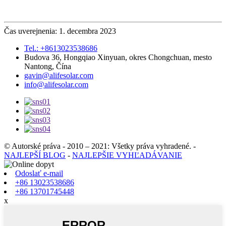
Čas uverejnenia: 1. decembra 2023
Tel.: +8613023538686
Budova 36, ​​Hongqiao Xinyuan, okres Chongchuan, mesto
Nantong, Čína
gavin@alifesolar.com
info@alifesolar.com
© Autorské práva - 2010 – 2021: Všetky práva vyhradené.
-
NAJLEPŠÍ BLOG
-
NAJLEPŠIE VYHĽADÁVANIE
Odoslať e-mail
+86 13023538686
+86 13701745448
x