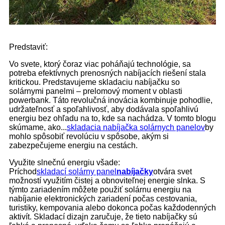
Predstaviť:
Vo svete, ktorý čoraz viac poháňajú technológie, sa
potreba efektívnych prenosných nabíjacích riešení stala
kritickou. Predstavujeme skladaciu nabíjačku so
solárnymi panelmi – prelomový moment v oblasti
powerbank. Táto revolučná inovácia kombinuje pohodlie,
udržateľnosť a spoľahlivosť, aby dodávala spoľahlivú
energiu bez ohľadu na to, kde sa nachádza. V tomto blogu
skúmame, ako...
skladacia nabíjačka solárnych panelov
by
mohlo spôsobiť revolúciu v spôsobe, akým si
zabezpečujeme energiu na cestách.
Využite slnečnú energiu všade:
Príchod
skladací solárny panel
nabíjačky
otvára svet
možností využitím čistej a obnoviteľnej energie slnka. S
týmto zariadením môžete použiť solárnu energiu na
nabíjanie elektronických zariadení počas cestovania,
turistiky, kempovania alebo dokonca počas každodenných
aktivít. Skladací dizajn zaručuje, že tieto nabíjačky sú