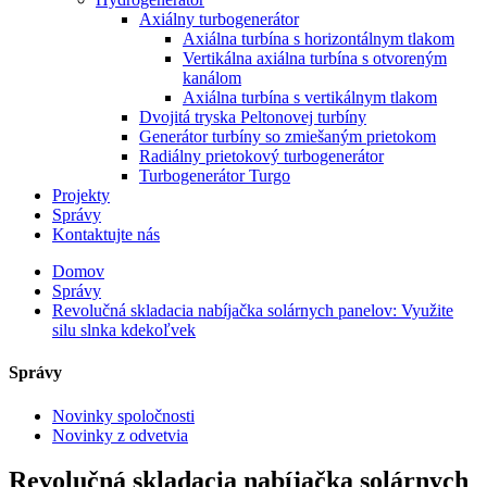
Axiálny turbogenerátor
Axiálna turbína s horizontálnym tlakom
Vertikálna axiálna turbína s otvoreným
kanálom
Axiálna turbína s vertikálnym tlakom
Dvojitá tryska Peltonovej turbíny
Generátor turbíny so zmiešaným prietokom
Radiálny prietokový turbogenerátor
Turbogenerátor Turgo
Projekty
Správy
Kontaktujte nás
Domov
Správy
Revolučná skladacia nabíjačka solárnych panelov: Využite
silu slnka kdekoľvek
Správy
Novinky spoločnosti
Novinky z odvetvia
Revolučná skladacia nabíjačka solárnych