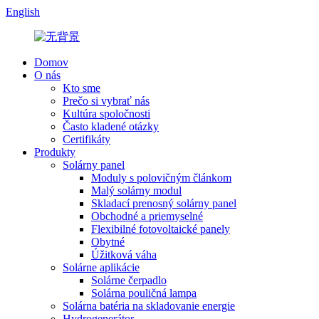
English
Domov
O nás
Kto sme
Prečo si vybrať nás
Kultúra spoločnosti
Často kladené otázky
Certifikáty
Produkty
Solárny panel
Moduly s polovičným článkom
Malý solárny modul
Skladací prenosný solárny panel
Obchodné a priemyselné
Flexibilné fotovoltaické panely
Obytné
Úžitková váha
Solárne aplikácie
Solárne čerpadlo
Solárna pouličná lampa
Solárna batéria na skladovanie energie
Hydrogenerátor