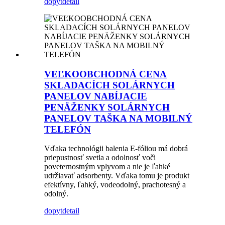
dopyt
detail
VEĽKOOBCHODNÁ CENA
SKLADACÍCH SOLÁRNYCH
PANELOV NABÍJACIE
PENÄŽENKY SOLÁRNYCH
PANELOV TAŠKA NA MOBILNÝ
TELEFÓN
Vďaka technológii balenia E-fóliou má dobrá
priepustnosť svetla a odolnosť voči
poveternostným vplyvom a nie je ľahké
udržiavať adsorbenty. Vďaka tomu je produkt
efektívny, ľahký, vodeodolný, prachotesný a
odolný.
dopyt
detail