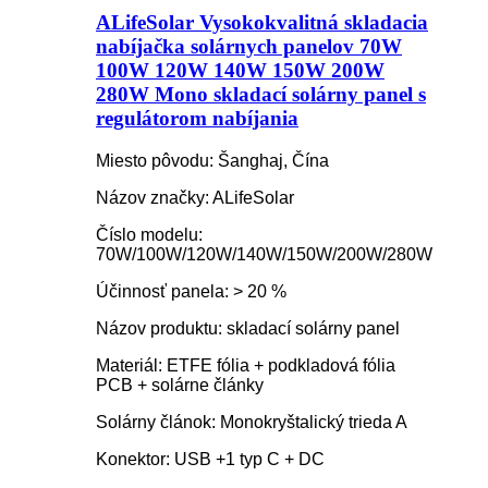
ALifeSolar Vysokokvalitná skladacia
nabíjačka solárnych panelov 70W
100W 120W 140W 150W 200W
280W Mono skladací solárny panel s
regulátorom nabíjania
Miesto pôvodu: Šanghaj, Čína
Názov značky: ALifeSolar
Číslo modelu:
70W/100W/120W/140W/150W/200W/280W
Účinnosť panela: > 20 %
Názov produktu: skladací solárny panel
Materiál: ETFE fólia + podkladová fólia
PCB + solárne články
Solárny článok: Monokryštalický trieda A
Konektor: USB +1 typ C + DC