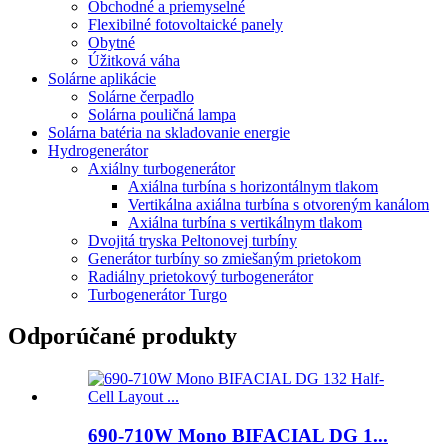
Obchodné a priemyselné
Flexibilné fotovoltaické panely
Obytné
Úžitková váha
Solárne aplikácie
Solárne čerpadlo
Solárna pouličná lampa
Solárna batéria na skladovanie energie
Hydrogenerátor
Axiálny turbogenerátor
Axiálna turbína s horizontálnym tlakom
Vertikálna axiálna turbína s otvoreným kanálom
Axiálna turbína s vertikálnym tlakom
Dvojitá tryska Peltonovej turbíny
Generátor turbíny so zmiešaným prietokom
Radiálny prietokový turbogenerátor
Turbogenerátor Turgo
Odporúčané produkty
690-710W Mono BIFACIAL DG 1...