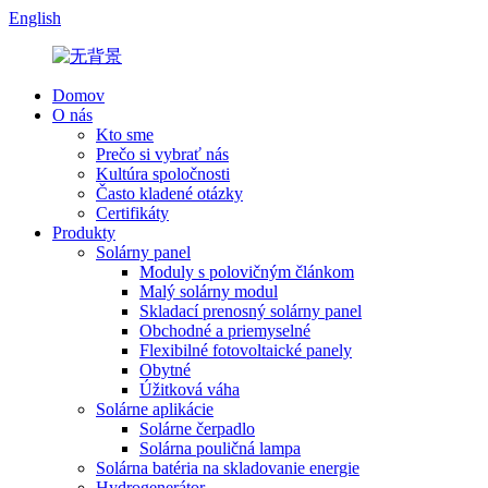
English
Domov
O nás
Kto sme
Prečo si vybrať nás
Kultúra spoločnosti
Často kladené otázky
Certifikáty
Produkty
Solárny panel
Moduly s polovičným článkom
Malý solárny modul
Skladací prenosný solárny panel
Obchodné a priemyselné
Flexibilné fotovoltaické panely
Obytné
Úžitková váha
Solárne aplikácie
Solárne čerpadlo
Solárna pouličná lampa
Solárna batéria na skladovanie energie
Hydrogenerátor