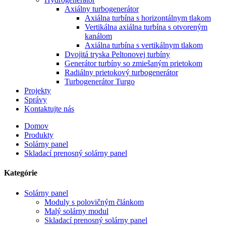
Axiálny turbogenerátor
Axiálna turbína s horizontálnym tlakom
Vertikálna axiálna turbína s otvoreným
kanálom
Axiálna turbína s vertikálnym tlakom
Dvojitá tryska Peltonovej turbíny
Generátor turbíny so zmiešaným prietokom
Radiálny prietokový turbogenerátor
Turbogenerátor Turgo
Projekty
Správy
Kontaktujte nás
Domov
Produkty
Solárny panel
Skladací prenosný solárny panel
Kategórie
Solárny panel
Moduly s polovičným článkom
Malý solárny modul
Skladací prenosný solárny panel