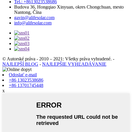
Tel.: +8613023538686
Budova 36, ​​Hongqiao Xinyuan, okres Chongchuan, mesto
Nantong, Čína
gavin@alifesolar.com
info@alifesolar.com
© Autorské práva - 2010 – 2021: Všetky práva vyhradené.
-
NAJLEPŠÍ BLOG
-
NAJLEPŠIE VYHĽADÁVANIE
Odoslať e-mail
+86 13023538686
+86 13701745448
x