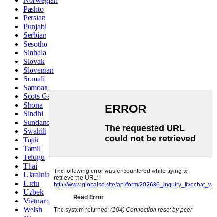
Norwegian
Pashto
Persian
Punjabi
Serbian
Sesotho
Sinhala
Slovak
Slovenian
Somali
Samoan
Scots Gaelic
Shona
Sindhi
Sundanese
Swahili
Tajik
Tamil
Telugu
Thai
Ukrainian
Urdu
Uzbek
Vietnamese
Welsh